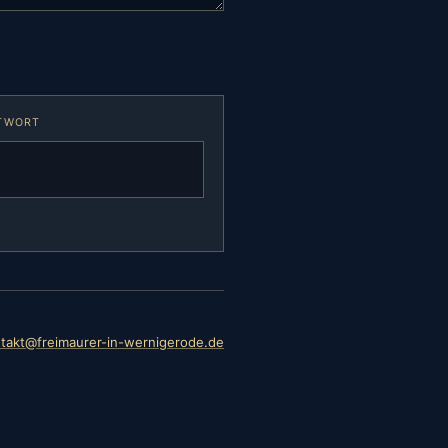
NTWORT
takt@freimaurer-in-wernigerode.de